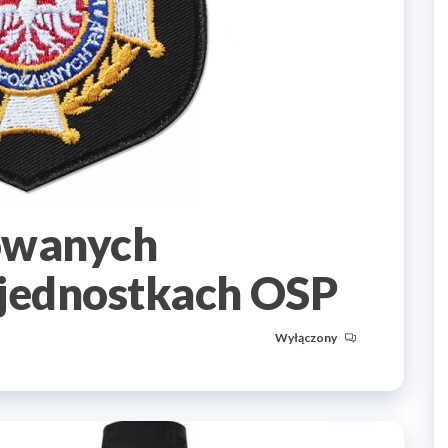
owanych
jednostkach OSP
Wyłączony