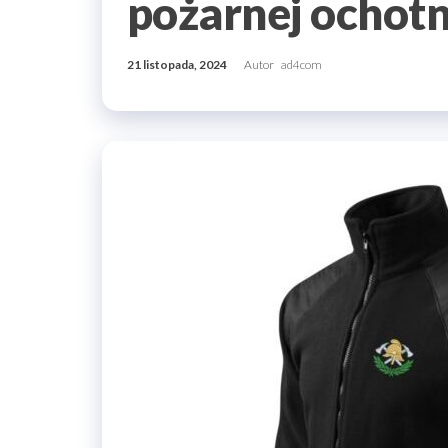
pożarnej ochotn
21 listopada, 2024
Autor
ad4com