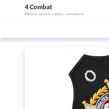
Przejdź
4 Combat
do
Militaria, survival, outdoor, samoobrona
treści