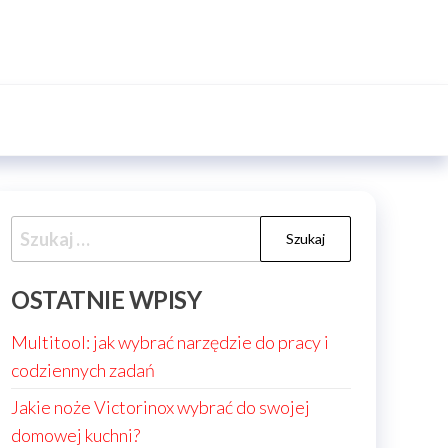
Szukaj:
OSTATNIE WPISY
Multitool: jak wybrać narzędzie do pracy i
codziennych zadań
Jakie noże Victorinox wybrać do swojej
domowej kuchni?