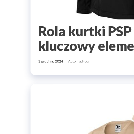
Rola kurtki PSP
kluczowy eleme
1 grudnia, 2024
Autor
ad4com