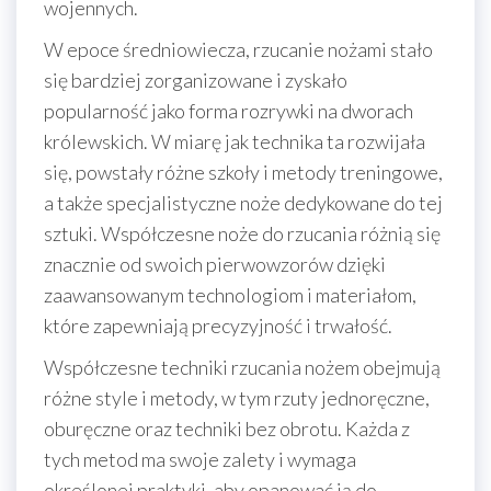
wojennych.
W epoce średniowiecza, rzucanie nożami stało
się bardziej zorganizowane i zyskało
popularność jako forma rozrywki na dworach
królewskich. W miarę jak technika ta rozwijała
się, powstały różne szkoły i metody treningowe,
a także specjalistyczne noże dedykowane do tej
sztuki. Współczesne noże do rzucania różnią się
znacznie od swoich pierwowzorów dzięki
zaawansowanym technologiom i materiałom,
które zapewniają precyzyjność i trwałość.
Współczesne techniki rzucania nożem obejmują
różne style i metody, w tym rzuty jednoręczne,
oburęczne oraz techniki bez obrotu. Każda z
tych metod ma swoje zalety i wymaga
określonej praktyki, aby opanować ją do