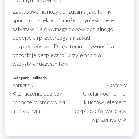
Zastosowanie noży do rzucania jako formy
sportu oraz rekreacji może przynieść wiele
satysfakcji, ale wymaga odpowiedzialnego
podejścia i przestrzegania zasad
bezpieczeństwa. Dzięki temu aktywność ta
pozostaje bezpieczna i przyjemna dla
wszystkich uczestników.
Kategoria
Militaria
Nawigacja
Poprzedni
POPRZEDNI
NASTĘPNY
Nast
Znaczenie odzieży
Okulary ochronne:
wpisu
wpis
wpis
roboczej w środowisku
kluczowy element
medycznym
bezpieczeństwa pracy
w przemyśle