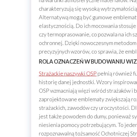
na warunki atmosferyczne materiałów. Naj
charakteryzują się wysoką wytrzymałością 
Alternatywą mogą być gumowe emblematy 
elastycznością. Do ich mocowania stosuje s
czy termoprasowanie, co pozwala na ich 
ochronnej. Dzięki nowoczesnym metodom p
precyzyjnych wzorów, co sprawia, że embl
ROLA OZNACZEŃ W BUDOWANIU WIZ
Strażackie naszywki OSP
pełnią również f
historię danej jednostki. Wzory inspirowa
OSP wzmacniają więzi wśród strażaków i b
zaprojektowane emblematy zwiększają ro
strażackich, zawodów czy uroczystości. D
jest także powodem do dumy, ponieważ sy
niesienia pomocy potrzebującym. To jeden 
rozpoznawalną tożsamość Ochotniczej Str