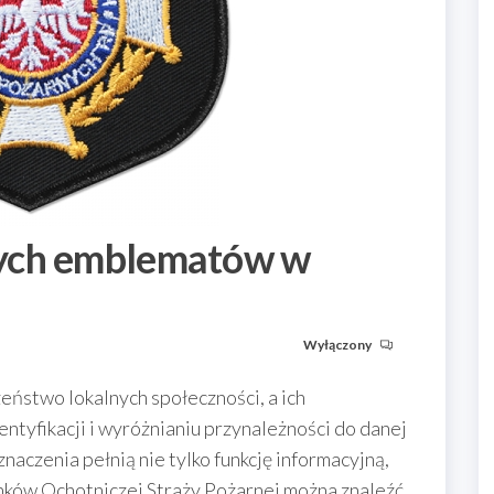
ych emblematów w
Wyłączony
zeństwo lokalnych społeczności, a ich
ntyfikacji i wyróżnianiu przynależności do danej
naczenia pełnią nie tylko funkcję informacyjną,
nków Ochotniczej Straży Pożarnej można znaleźć