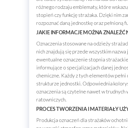
różnego rodzaju emblematy, które wskazuj
stopień czy funkcję strażaka. Dzięki nim z
rozpoznać daną jednostkę oraz pełnioną fu
JAKIE INFORMACJE MOŻNA ZNALEŹĆ
Oznaczenia stosowane na odzieży strażack
nich znajdują się przede wszystkim nazwa 
ewentualne oznaczenie stopnia strażacki
informujące o specjalizacjach danej jedno
chemiczne. Każdy z tych elementów pełni o
strukturze jednostki. Odpowiednia kolory
oznaczenia są czytelne nawet w trudnych 
ratowniczych.
PROCES TWORZENIA I MATERIAŁY U
Produkcja oznaczeń dla strażaków ochotn