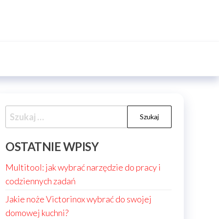
Szukaj:
OSTATNIE WPISY
Multitool: jak wybrać narzędzie do pracy i
codziennych zadań
Jakie noże Victorinox wybrać do swojej
domowej kuchni?