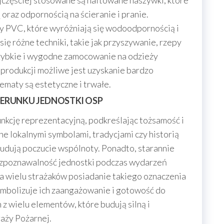
częściej stosowane są haftowane naszywki, które
oraz odpornością na ścieranie i pranie.
PVC, które wyróżniają się wodoodpornością i
ię różne techniki, takie jak przyszywanie, rzepy
szybkie i wygodne zamocowanie na odzieży
rodukcji możliwe jest uzyskanie bardzo
ematy są estetyczne i trwałe.
ERUNKU JEDNOSTKI OSP
unkcję reprezentacyjną, podkreślając tożsamość i
ne lokalnymi symbolami, tradycjami czy historią
udują poczucie wspólnoty. Ponadto, starannie
zpoznawalność jednostki podczas wydarzeń
la wielu strażaków posiadanie takiego oznaczenia
mbolizuje ich zaangażowanie i gotowość do
z wielu elementów, które budują silną i
aży Pożarnej.