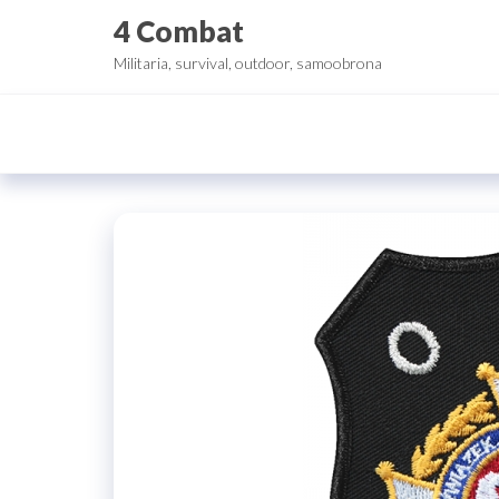
Przejdź
4 Combat
do
Militaria, survival, outdoor, samoobrona
treści