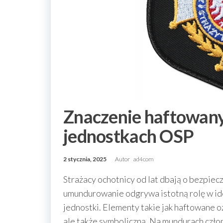
Znaczenie haftowan
jednostkach OSP
2 stycznia, 2025
Autor
ad4com
Strażacy ochotnicy od lat dbają o bezpiec
umundurowanie odgrywa istotną rolę w ide
jednostki. Elementy takie jak haftowane oz
ale także symboliczną. Na mundurach czło