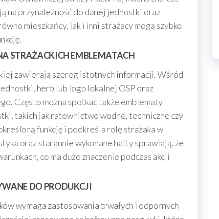
ą na przynależność do danej jednostki oraz
arówno mieszkańcy, jak i inni strażacy mogą szybko
nkcję.
 NA STRAŻACKICH EMBLEMATACH
iej zawierają szereg istotnych informacji. Wśród
jednostki, herb lub logo lokalnej OSP oraz
ego. Często można spotkać także emblematy
stki, takich jak ratownictwo wodne, techniczne czy
kreśloną funkcję i podkreśla rolę strażaka w
styka oraz starannie wykonane hafty sprawiają, że
warunkach, co ma duże znaczenie podczas akcji
ŻYWANE DO PRODUKCJI
ików wymaga zastosowania trwałych i odpornych