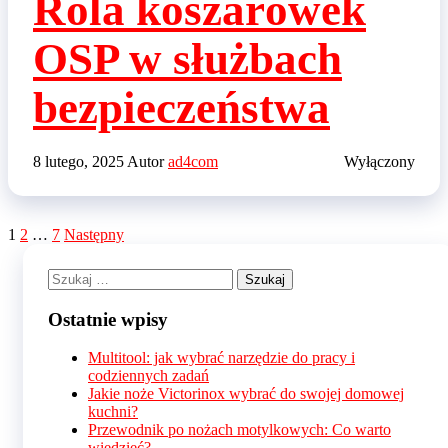
Rola koszarówek
OSP w służbach
bezpieczeństwa
8 lutego, 2025
Autor
ad4com
Wyłączony
Stronicowanie
1
2
…
7
Następny
wpisów
Szukaj:
Ostatnie wpisy
Multitool: jak wybrać narzędzie do pracy i
codziennych zadań
Jakie noże Victorinox wybrać do swojej domowej
kuchni?
Przewodnik po nożach motylkowych: Co warto
wiedzieć?