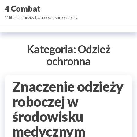
Przejdź
4 Combat
do
Militaria, survival, outdoor, samoobrona
treści
Kategoria:
Odzież
ochronna
Znaczenie odzieży
roboczej w
środowisku
medycznym