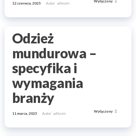
Wyłączony
12 czerwca, 2025
Autor
ad4com
Odzież
mundurowa –
specyfika i
wymagania
branży
Wyłączony
11 marca, 2025
Autor
ad4com