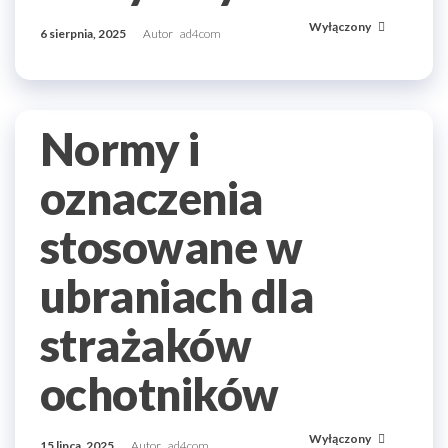
Wyłączony
6 sierpnia, 2025
Autor
ad4com
Normy i
oznaczenia
stosowane w
ubraniach dla
strażaków
ochotników
Wyłączony
15 lipca, 2025
Autor
ad4com