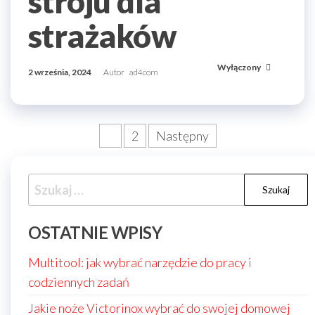
stroju dla
strażaków
Wyłączony
2 września, 2024
Autor
ad4com
Stronicowanie
1
2
Następny
wpisów
Szukaj:
OSTATNIE WPISY
Multitool: jak wybrać narzędzie do pracy i
codziennych zadań
Jakie noże Victorinox wybrać do swojej domowej