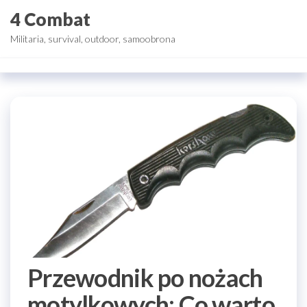
Przejdź
4 Combat
do
Militaria, survival, outdoor, samoobrona
treści
Przewodnik po nożach
motylkowych: Co warto