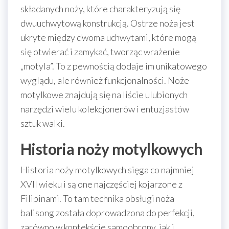
składanych noży, które charakteryzują się
dwuuchwytową konstrukcją. Ostrze noża jest
ukryte między dwoma uchwytami, które mogą
się otwierać i zamykać, tworząc wrażenie
„motyla”. To z pewnością dodaje im unikatowego
wyglądu, ale również funkcjonalności. Noże
motylkowe znajdują się na liście ulubionych
narzędzi wielu kolekcjonerów i entuzjastów
sztuk walki.
Historia noży motylkowych
Historia noży motylkowych sięga co najmniej
XVII wieku i są one najczęściej kojarzone z
Filipinami. To tam technika obsługi noża
balisong została doprowadzona do perfekcji,
zarówno w kontekście samoobrony, jak i