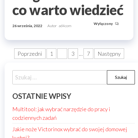
co warto wiedzieć
Wyłączony
26 września, 2022
Autor
ad4com
Stronicowanie
Poprzedni
1
2
3
…
7
Następny
wpisów
Szukaj:
OSTATNIE WPISY
Multitool: jak wybrać narzędzie do pracy i
codziennych zadań
Jakie noże Victorinox wybrać do swojej domowej
kuchni?