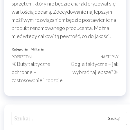
sprzętem, który nie będzie charakteryzował się
wartością dodaną. Zdecydowanie najlepszym
możliwym rozwiązaniem będzie postawienie na
produkt renomowanego producenta. Można
mieć wtedy całkowitą pewność, co do jakości.
Kategoria
Militaria
Nawigacja
Poprzedni
POPRZEDNI
NASTĘPNY
Nast
Buty taktyczne
Gogle taktyczne – jak
wpisu
wpis
wpis
ochronne –
wybrać najlepsze?
zastosowanie i rodzaje
Szukaj: