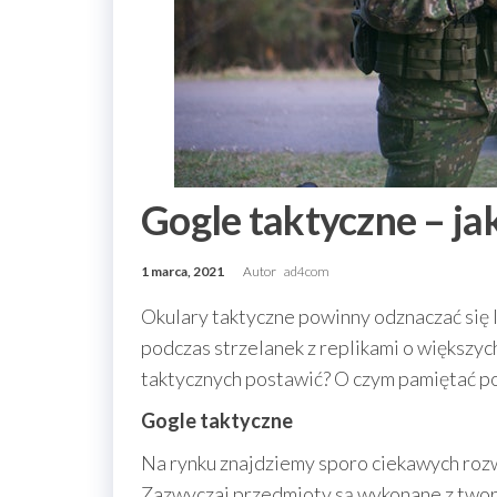
Gogle taktyczne – ja
1 marca, 2021
Autor
ad4com
Okulary taktyczne powinny odznaczać się 
podczas strzelanek z replikami o większyc
taktycznych postawić? O czym pamiętać po
Gogle taktyczne
Na rynku znajdziemy sporo ciekawych rozw
Zazwyczaj przedmioty są wykonane z twor