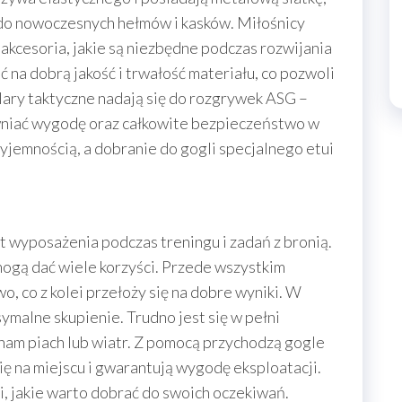
 do nowoczesnych hełmów i kasków. Miłośnicy
 akcesoria, jakie są niezbędne podczas rozwijania
ć na dobrą jakość i trwałość materiału, co pozwoli
ulary taktyczne nadają się do rozgrywek ASG –
ewniać wygodę oraz całkowite bezpieczeństwo w
zyjemnością, a dobranie do gogli specjalnego etui
 wyposażenia podczas treningu i zadań z bronią.
mogą dać wiele korzyści. Przede wszystkim
, co z kolei przełoży się na dobre wyniki. W
ymalne skupienie. Trudno jest się w pełni
nam piach lub wiatr. Z pomocą przychodzą gogle
ię na miejscu i gwarantują wygodę eksploatacji.
, jakie warto dobrać do swoich oczekiwań.