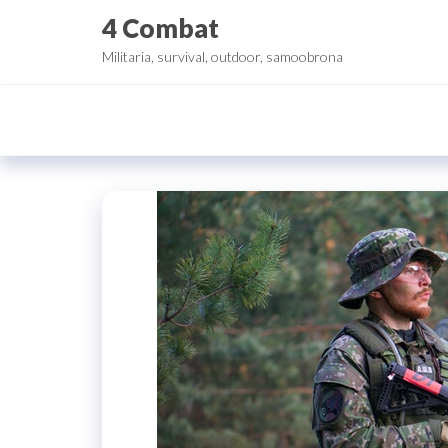
Przejdź
4 Combat
do
Militaria, survival, outdoor, samoobrona
treści