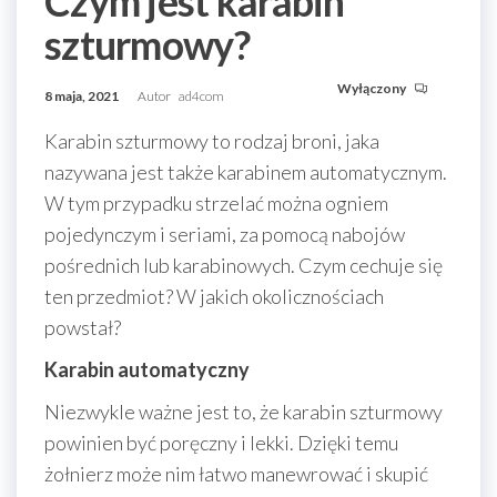
Czym jest karabin
szturmowy?
Wyłączony
8 maja, 2021
Autor
ad4com
Karabin szturmowy to rodzaj broni, jaka
nazywana jest także karabinem automatycznym.
W tym przypadku strzelać można ogniem
pojedynczym i seriami, za pomocą nabojów
pośrednich lub karabinowych. Czym cechuje się
ten przedmiot? W jakich okolicznościach
powstał?
Karabin automatyczny
Niezwykle ważne jest to, że karabin szturmowy
powinien być poręczny i lekki. Dzięki temu
żołnierz może nim łatwo manewrować i skupić