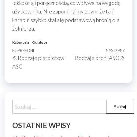
lekkością i poręcznością, co wpływa na wygodę
użytkownika. Nie zapominajmy o tym, że taki
karabin szybko stał się podstawową bronią dla
żołnierza.
Kategoria
Outdoor
Nawigacja
Poprzedni
POPRZEDNI
NASTĘPNY
Nast
Rodzaje pistoletów
Rodzaje broni ASG
wpisu
wpis
wpis
ASG
Szukaj:
OSTATNIE WPISY