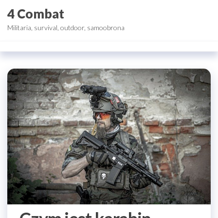
Przejdź
4 Combat
do
Militaria, survival, outdoor, samoobrona
treści