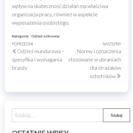
wpływ na skuteczność działań ma właściwa
organizacja pracy, również w aspekcie
wyposażenia osobistego.
Kategoria
Odzież ochronna
Nawigacja
Poprzedni
POPRZEDNI
NASTĘPNY
Nast
Odzież mundurowa –
Normy i oznaczenia
wpisu
wpis
wpis
specyfika i wymagania
stosowane w ubraniach
branży
dla strażaków
ochotników
Szukaj: