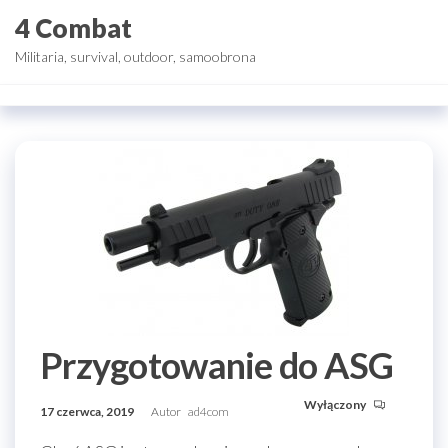
Przejdź
4 Combat
do
Militaria, survival, outdoor, samoobrona
treści
Przygotowanie do ASG
Wyłączony
17 czerwca, 2019
Autor
ad4com