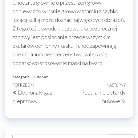
Chodzi tu głównie o przestrzeń głowy,
ponieważ to właśnie głowa w starciu z szybko
lecącą kulką może doznać największych obrażeń.
Z tego też powodu kluczowe dla bezpiecznej
zabawy jest posiadanie przede wszystkim
okularów ochronny i kasku. I choć zapewniają
one minimum bezpieczeństwa, zaleca się
dodatkowo stosowanie maski na twarz.
Kategoria
Outdoor
Nawigacja
Poprzedni
POPRZEDNI
NASTĘPNY
Nast
Doskonały gaz
Popularne petardy
wpisu
wpis
wpis
pieprzowy
hukowe