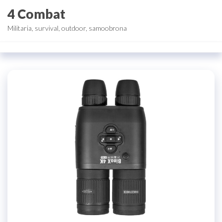
Przejdź
4 Combat
do
Militaria, survival, outdoor, samoobrona
treści