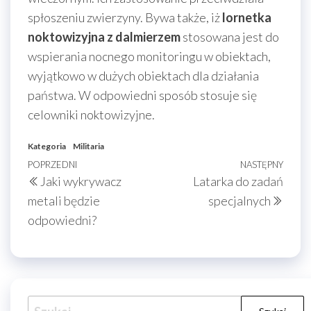
spłoszeniu zwierzyny. Bywa także, iż
lornetka
noktowizyjna z dalmierzem
stosowana jest do
wspierania nocnego monitoringu w obiektach,
wyjątkowo w dużych obiektach dla działania
państwa. W odpowiedni sposób stosuje się
celowniki noktowizyjne.
Kategoria
Militaria
Nawigacja
Poprzedni
POPRZEDNI
NASTĘPNY
Nast
Jaki wykrywacz
Latarka do zadań
wpisu
wpis
wpis
metali będzie
specjalnych
odpowiedni?
Szukaj: