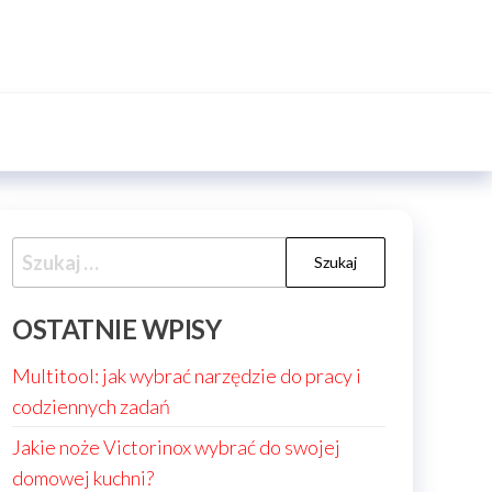
Szukaj:
OSTATNIE WPISY
Multitool: jak wybrać narzędzie do pracy i
codziennych zadań
Jakie noże Victorinox wybrać do swojej
domowej kuchni?