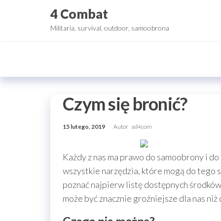
Przejdź
4 Combat
do
Militaria, survival, outdoor, samoobrona
treści
Czym się bronić?
15 lutego, 2019
Autor
ad4com
Każdy z nas ma prawo do samoobrony i do 
wszystkie narzędzia, które mogą do tego sł
poznać najpierw listę dostępnych środków, 
może być znacznie groźniejsze dla nas niż 