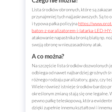
Czego nie można?
Lista środków obronnych, które są zakazan
przynajmniej tych najjaskrawszych. Są to 
i typowa pałka policyjna
https://www.prot
baton-z-paralizatorem-i-latarka-LED-HY
atakowanie napastnika bronią białą np. no
swoją obronę w nieuzasadniony atak.
A co można?
Na szczęście lista środków dozwolonych jes
odbiega od nawet najbardziej groźnych ś
różnego rodzaju paralizatory, gazy, czy te
Wiele również istnieje środków bardzo pr
określonym zmianą stają się one legalne. 
pewno pałkę teleskopową, która ewidentnie
dzięki zupełnie innemu kształtowi i innem