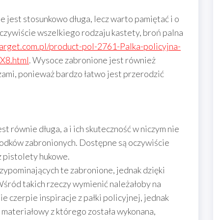
e jest stosunkowo długa, lecz warto pamiętać i o
oczywiście wszelkiego rodzaju kastety, broń palna
arget.com.pl/product-pol-2761-Palka-policyjna-
-X8.html
. Wysoce zabronione jest również
żami, ponieważ bardzo łatwo jest przerodzić
t równie długa, a i ich skuteczność w niczym nie
rodków zabronionych. Dostępne są oczywiście
ż pistolety hukowe.
zypominających te zabronione, jednak dzięki
Wśród takich rzeczy wymienić należałoby na
 czerpie inspiracje z pałki policyjnej, jednak
u materiałowy z którego została wykonana,